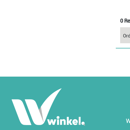
0 Re
Ord
W