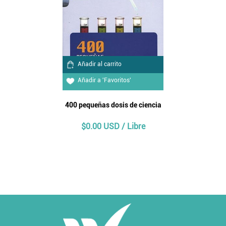
Añadir al carrito
Añadir a 'Favoritos'
400 pequeñas dosis de ciencia
RECU
$0.00 USD / Libre