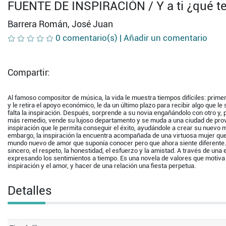
FUENTE DE INSPIRACIÓN / Y a ti ¿qué te
Barrera Román, José Juan
0 comentario(s) |
Añadir un comentario
Compartir:
Al famoso compositor de música, la vida le muestra tiempos difíciles: prime
y le retira el apoyo económico, le da un último plazo para recibir algo que le
falta la inspiración. Después, sorprende a su novia engañándolo con otro y, p
más remedio, vende su lujoso departamento y se muda a una ciudad de provi
inspiración que le permita conseguir el éxito, ayudándole a crear su nuevo ma
embargo, la inspiración la encuentra acompañada de una virtuosa mujer que
mundo nuevo de amor que suponía conocer pero que ahora siente diferente.
sincero, el respeto, la honestidad, el esfuerzo y la amistad. A través de un
expresando los sentimientos a tiempo. Es una novela de valores que motiva a
inspiración y el amor, y hacer de una relación una fiesta perpetua.
Detalles