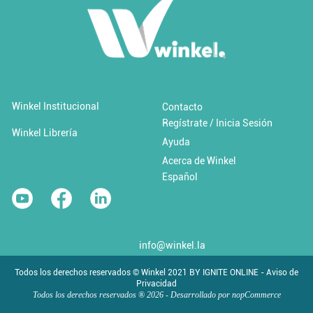
Añadir al carrito
Añadir a 'Favoritos'
LA MERCADOTECNIA VERDE EN UN CONTEXTO DE
CONCIENCIA AMBIENTAL EN FORMACIÓN / La
Winkel Institucional
Contacto
mercadotecnia verde ...
Regístrate / Inicia Sesión
Winkel Librería
$15.00 USD
Ayuda
Acerca de Winkel
Español
info@winkel.la
Todos los derechos reservados © Winkel 2021 BY IGNITE ONLINE - Aviso de
Privacidad
Todos los derechos reservados ® 2026 - Desarrollado por
nopCommerce