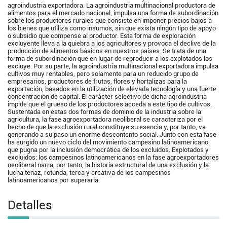
agroindustria exportadora. La agroindustria multinacional productora de
alimentos para el mercado nacional, impulsa una forma de subordinación
sobre los productores rurales que consiste en imponer precios bajos a
los bienes que utiliza como insumos, sin que exista ningún tipo de apoyo
o subsidio que compense al productor. Esta forma de exploración
excluyente lleva a la quiebra a los agricultores y provoca el declive de la
producción de alimentos básicos en nuestros países. Se trata de una
forma de subordinación que en lugar de reproducir a los explotados los
excluye. Por su parte, la agroindustria multinacional exportadora impulsa
cultivos muy rentables, pero solamente para un reducido grupo de
empresarios, productores de frutas, flores y hortalizas para la
exportación, basados en la utilización de elevada tecnología y una fuerte
concentración de capital. El carácter selectivo de dicha agroindustria
impide que el grueso de los productores acceda a este tipo de cultivos.
Sustentada en estas dos formas de dominio de la industria sobre la
agricultura, la fase agroexportadora neoliberal se caracteriza por el
hecho de que la exclusión rural constituye su esencia y, por tanto, va
generando a su paso un enorme descontento social. Junto con esta fase
ha surgido un nuevo ciclo del movimiento campesino latinoamericano
que pugna por la inclusión democrática de los excluidos. Explotados y
excluidos: los campesinos latinoamericanos en la fase agroexportadores
neoliberal narra, por tanto, la historia estructural de una exclusión y la
lucha tenaz, rotunda, terca y creativa de los campesinos
latinoamericanos por superarla.
Detalles