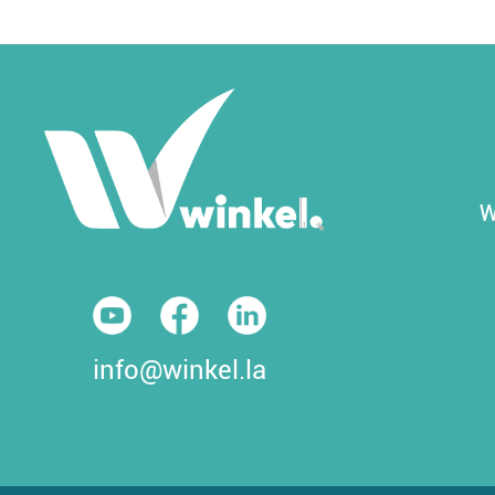
W
info@winkel.la