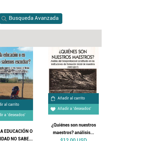
Busqueda Avanzada
Añadir al carrito
r al carrito
Añadir a 'deseados'
ir a 'deseados'
¿Quiénes son nuestros
LA EDUCACIÓN O
maestros? análisis...
IDAD NO SABE...
$12.00 USD