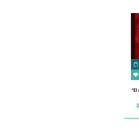
“El
$