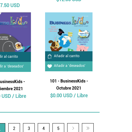
7.50 USD
Añadir al carrito
r al carrito
Añadir a 'deseados'
ir a 'deseados'
101 - BusinessKids -
usinessKids -
Octubre 2021
iembre 2021
$0.00 USD / Libre
 USD / Libre
1
2
3
4
5