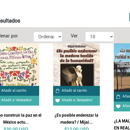
sultados
enar por
Ver
Añadir al carrito
Añadir al carrito
Añadi
Añadir a 'deseados'
Añadir a 'deseados'
Añad
 construir la paz en el
¿Es posible enderezar la
¿LA MA
México actu...
madera? / Mijai...
EN REAL
$20.00 USD
$12.00 USD