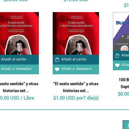
$1
Añadi
Añadir al carrito
Añadir al carrito
Añad
Añadir a 'deseados'
Añadir a 'deseados'
100 B
 sexto sentido” y otras
“El sexto sentido” y otras
Sept
historias ext...
historias ext...
$0.00
0.00 USD / Libre
$1.00 USD por7 día(s)