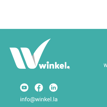
W
info@winkel.la