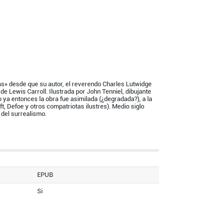
las» desde que su autor, el reverendo Charles Lutwidge
e Lewis Carroll. Ilustrada por John Tenniel, dibujante
 ya entonces la obra fue asimilada (¿degradada?), a la
ift, Defoe y otros compatriotas ilustres). Medio siglo
 del surrealismo.
EPUB
Si