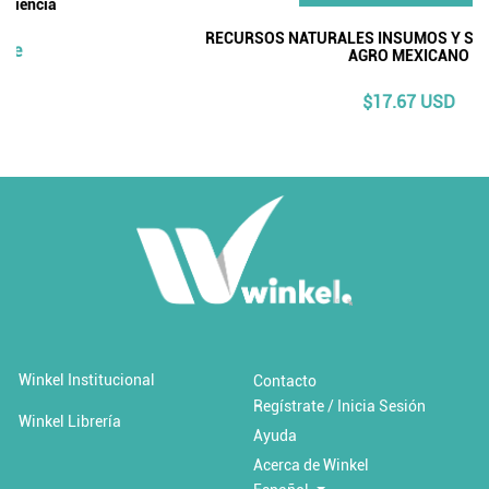
RECURSOS NATURALES INSUMOS Y SERVICIOS PAREA EL
AGRO MEXICANO
$17.67 USD
Añadir al carrito
Añadir a 'Favoritos'
LA MERCADOTECNIA VERDE EN UN CONTEXTO DE
Winkel Institucional
Contacto
CONCIENCIA AMBIENTAL EN FORMACIÓN / La
mercadotecnia verde ...
Regístrate / Inicia Sesión
Winkel Librería
Ayuda
$15.00 USD
Acerca de Winkel